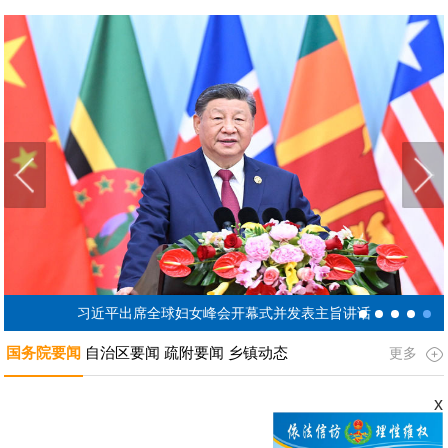
并发表重要讲话
习近平出席全球妇女峰会开幕式并发表主旨讲话
国务院要闻
自治区要闻
疏附要闻
乡镇动态
更多
x