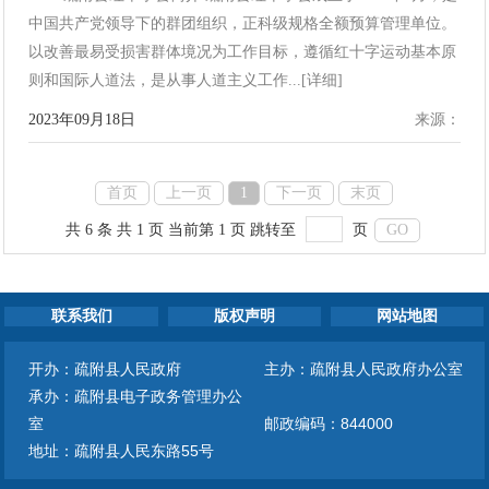
中国共产党领导下的群团组织，正科级规格全额预算管理单位。
以改善最易受损害群体境况为工作目标，遵循红十字运动基本原
则和国际人道法，是从事人道主义工作...[详细]
2023年09月18日
来源：
首页
上一页
1
下一页
末页
共 6 条
共 1 页
当前第 1 页
跳转至
页
GO
联系我们
版权声明
网站地图
开办：疏附县人民政府
主办：疏附县人民政府办公室
承办：疏附县电子政务管理办公
室
邮政编码：844000
地址：疏附县人民东路55号