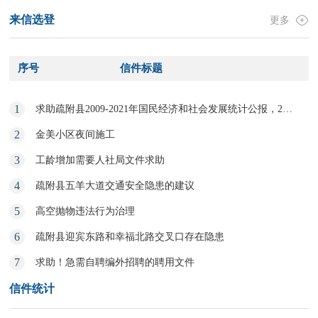
来信选登
更多
序号
信件标题
1
求助疏附县2009-2021年国民经济和社会发展统计公报，2009-2020年政府工作报告
2
金美小区夜间施工
3
工龄增加需要人社局文件求助
4
疏附县五羊大道交通安全隐患的建议
5
高空抛物违法行为治理
6
疏附县迎宾东路和幸福北路交叉口存在隐患
7
求助！急需自聘编外招聘的聘用文件
信件统计