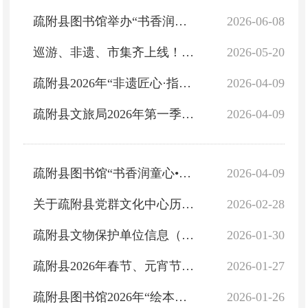
疏附县图书馆举办“书香润童心·声动六一”儿童节朗读比赛活动公告
2026-06-08
巡游、非遗、市集齐上线！5·19相约疏附，畅游大美喀什
2026-05-20
疏附县2026年“非遗匠心·指尖传承”——扇韵剪艺文化体验活动公告
2026-04-09
疏附县文旅局2026年第一季度活动清单
2026-04-09
疏附县图书馆“书香润童心•情景剧伴我成长 ”活动公告
2026-04-09
关于疏附县党群文化中心历史建筑的公示
2026-02-28
疏附县文物保护单位信息（第一批）
2026-01-30
疏附县2026年春节、元宵节系列活动公告
2026-01-27
疏附县图书馆2026年“绘本润童心・打卡伴成长”寒假阅读打卡活动公告
2026-01-26